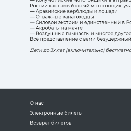
— Колумбийские мотогонщики в аттракц
России как самый юный мотогонщик, уча
— Аравийские верблюды и лошади
— Отважные канатоходцы
— Силовой экстрим и единственный в Р
— Акробаты на мачте
— Воздушные гимнасты и многое другое
Всё представление с вами безудержный
Дети до 3х лет (включительно) бесплатно
О нас
Электронные билеты
Возврат билетов