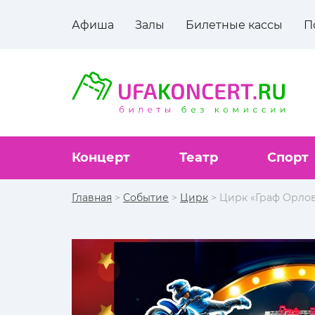
Афиша
Залы
Билетные кассы
П
Концерт
Театр
Спорт
Главная
>
Событие
>
Цирк
> Цирк «Граф Орлов