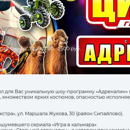
фа
раф Орлов" Уфа
1000 - 2500 руб.
л для Вас уникальную шоу-программу «Адреналин» 
 множеством ярких костюмов, опасностью исполняе
Экстра», ул. Маршала Жукова, 30 (район Сипайлово).
ашумевшего сериала «Игра в кальмара»