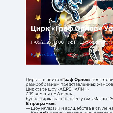
Цирк «Граф Орлов» У
11/05/2025 , 13:00
Уфа
Цирк-шапито "Г
Купить билет
Цирк — шапито
«Граф Орлов»
подготови
разнообразием представленных жанров,
Цирковое шоу «АДРЕНАЛИН»
С 19 апреля по 8 июня.
Купол цир
ка распол
ожен
у г/м «Магнит 
В программе:
— Шоу иллюзии и волшебства в стиле н