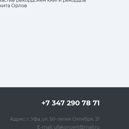
частие рекордсмен книги рекордов
икита Орлов
+7 347 290 78 71
Адрес: г. Уфа, ул. 50-летия Октября, 21
E-mail:
ufakoncert@mail.ru