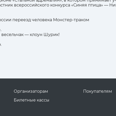
ионе «Стальной адреналин», в котором принимает у
стник всероссийского конкурса «Синяя птица» — Н
оссии переезд человека Монстер-траком
.
 весельчак — клоун Шурик!
.
Организаторам
Покупателям
Билетные кассы