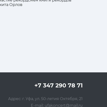
частие рекордсмен книги рекордов
икита Орлов
+7 347 290 78 71
Адрес: г. Уфа, ул. 50-летия Октября, 21
E-mail:
ufakoncert@mail.ru