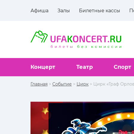
Афиша
Залы
Билетные кассы
П
Концерт
Театр
Спорт
Главная
>
Событие
>
Цирк
> Цирк «Граф Орлов