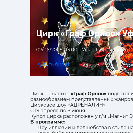
Цирк «Граф Орлов» У
07/06/2025 , 13:00
Уфа
Цирк-шапито "
Купить билет
Цирк — шапито
«Граф Орлов»
подготови
разнообразием представленных жанров,
Цирковое шоу «АДРЕНАЛИН»
С 19 апреля по 8 июня.
Купол цир
ка распол
ожен
у г/м «Магнит 
В программе:
— Шоу иллюзии и волшебства в стиле н