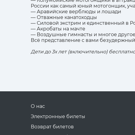
— Колумбийские мотогонщики в аттракц
России как самый юный мотогонщик, уча
— Аравийские верблюды и лошади
— Отважные канатоходцы
— Силовой экстрим и единственный в Р
— Акробаты на мачте
— Воздушные гимнасты и многое другое
Всё представление с вами безудержный
Дети до 3х лет (включительно) бесплатно
О нас
Электронные билеты
Возврат билетов