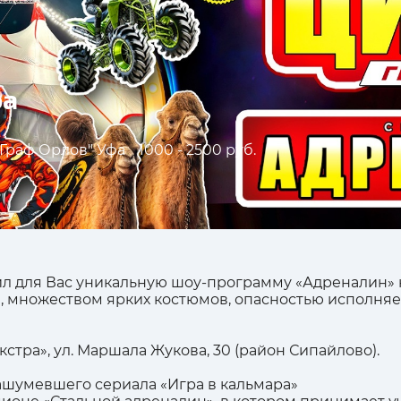
фа
Граф Орлов" Уфа
1000 - 2500 руб.
л для Вас уникальную шоу-программу «Адреналин» 
 множеством ярких костюмов, опасностью исполняе
Экстра», ул. Маршала Жукова, 30 (район Сипайлово).
ашумевшего сериала «Игра в кальмара»