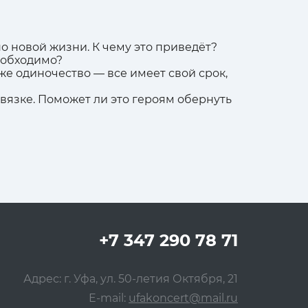
но новой жизни. К чему это приведёт?
еобходимо?
аже одиночество — все имеет свой срок,
авязке. Поможет ли это героям обернуть
+7 347 290 78 71
Адрес: г. Уфа, ул. 50-летия Октября, 21
E-mail:
ufakoncert@mail.ru