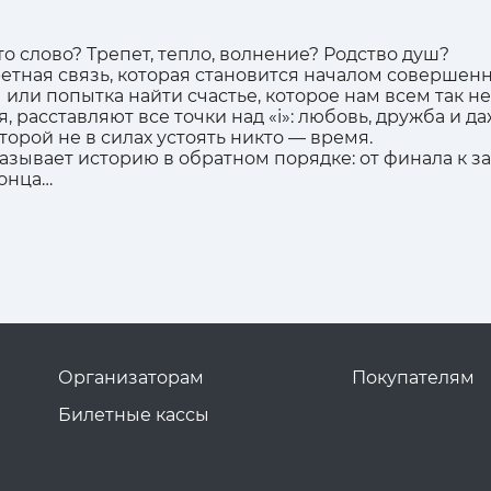
о слово? Трепет, тепло, волнение? Родство душ?
апретная связь, которая становится началом совершен
 или попытка найти счастье, которое нам всем так н
я, расставляют все точки над «i»: любовь, дружба и д
торой не в силах устоять никто — время.
азывает историю в обратном порядке: от финала к з
конца…
Организаторам
Покупателям
Билетные кассы