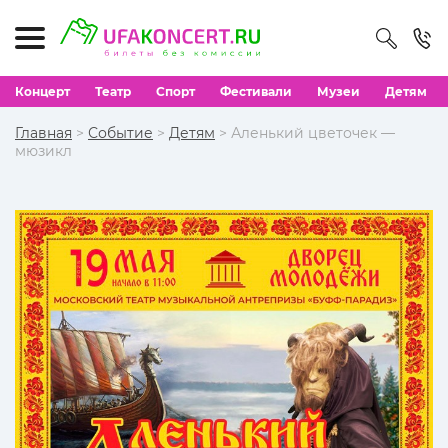
Концерт
Театр
Спорт
Фестивали
Музеи
Детям
Главная
>
Событие
>
Детям
> Аленький цветочек —
мюзикл