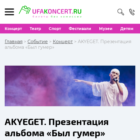
Концерт
Театр
Спорт
Фестивали
Музеи
Детям
Главная
>
Событие
>
Концерт
> AKYEGET. Презентация
альбома «Был гумер»
AKYEGET. Презентация
альбома «Был гумер»