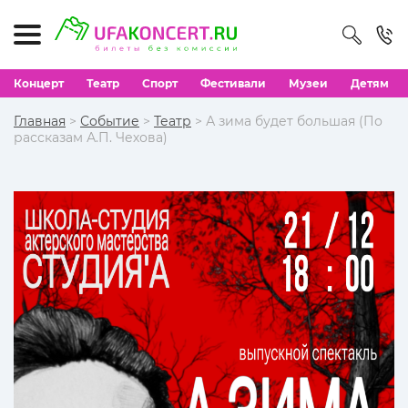
Концерт
Театр
Спорт
Фестивали
Музеи
Детям
Главная
>
Событие
>
Театр
> А зима будет большая (По
рассказам А.П. Чехова)