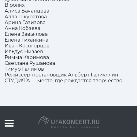
В ролях:
Алиса Бачанцева
Алла Шкуратова
Арина Газизова
Анна Кобзева
Елена Завьялова
Елена Тиханкина
Иван Косогорцев
Ильдус Низаев
Римма Каримова
Светлана Рушанова
Тимур Галимов
Режиссер-постановщик Альберт Галиуллин
СТУДИЯ’А — место, где рождается творчество!